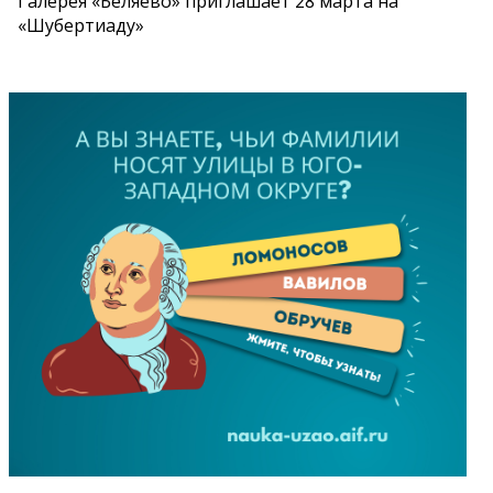
Галерея «Беляево» приглашает 28 марта на
«Шубертиаду»