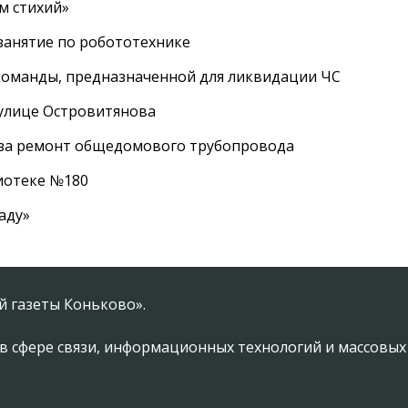
м стихий»
занятие по робототехнике
оманды, предназначенной для ликвидации ЧС
 улице Островитянова
а за ремонт общедомового трубопровода
лиотеке №180
аду»
 газеты Коньково».
в сфере связи, информационных технологий и массовы