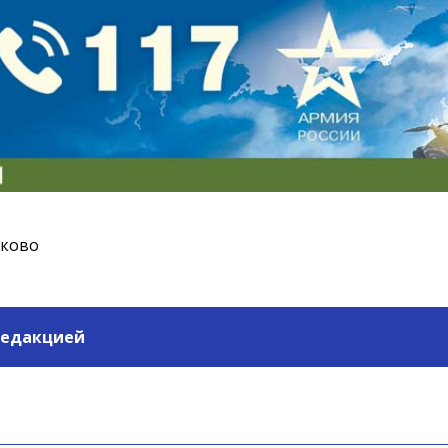
ьково
редакцией