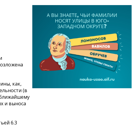
и
возложена
ины, как,
ельности (в
к ближайшему
х и выноса
ьей 6.3