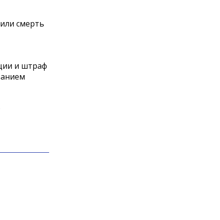
 или смерть
ции и штраф
ванием
ю