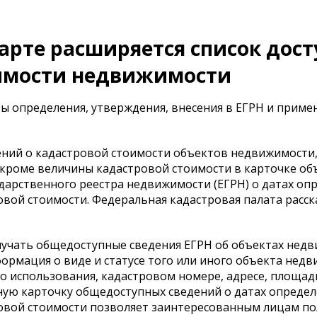
арте расширяется список дос
оимости недвижимости
ы определения, утверждения, внесения в ЕГРН и приме
дений о кадастровой стоимости объектов недвижимости
 кроме величины кадастровой стоимости в карточке об
арственного реестра недвижимости (ЕГРН) о датах опр
вой стоимости. Федеральная кадастровая палата расска
олучать общедоступные сведения ЕГРН об объектах нед
ормация о виде и статусе того или иного объекта недв
о использования, кадастровом номере, адресе, площади
ую карточку общедоступных сведений о датах определ
ровой стоимости позволяет заинтересованным лицам п