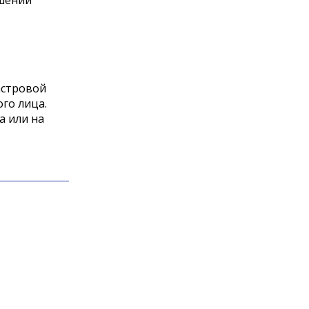
ошении
астровой
го лица.
а или на