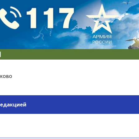
ьково
редакцией