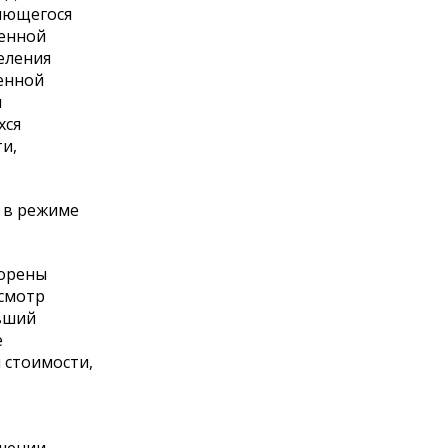
ляющегося
венной
еления
венной
я
хся
и,
 в режиме
порены
есмотр
ывший
е
 стоимости,