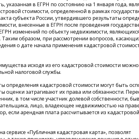
ь, указанная в ЕГРН по состоянию на 1 января года, яв
стровой стоимости, определенной в рамках государст
у акта субъекта России, утвердившего результаты опред
имости, внесенные в ЕГРН после проведения государст
в ЕГРН изменений по объекту недвижимости, являющихс
. Таким образом, при рассмотрении вопросов, касающи
дения о дате начала применения кадастровой стоимост
имущества исходя из его кадастровой стоимости можно
ьной налоговой службы.
ты определения кадастровой стоимости могут быть ос
ы оценки затрагивают их права или обязанности. Пер
ник, в том числе участник долевой собственности, б
плательщика, лицо, владеющее недвижимостью на прав
ор, если арендная плата рассчитывается из кадастровой
а сервисе «Публичная кадастровая карта», позволят