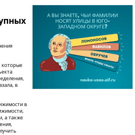
тупных
нения
, которые
ъекта
еделения,
зала, в
вижимости в
ижимости,
, а также
ения,
олучить