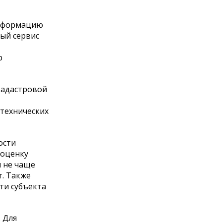
информацию
ый сервис
р
кадастровой
(технических
ости
 оценку
я не чаще
т. Также
ти субъекта
 Для