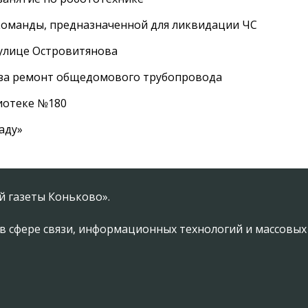
оманды, предназначенной для ликвидации ЧС
 улице Островитянова
а за ремонт общедомового трубопровода
лиотеке №180
аду»
 газеты Коньково».
в сфере связи, информационных технологий и массовы