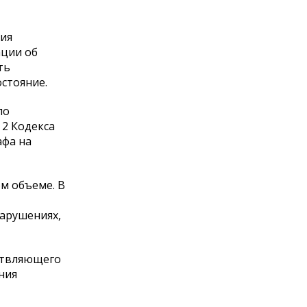
ция
ации об
ть
стояние.
по
 2 Кодекса
афа на
м объеме. В
нарушениях,
ствляющего
ния