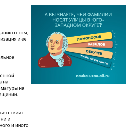
анию о том,
изация и ее
ельное
денной
а на
рматуры на
мещении.
тветствии с
зни и
ного и иного