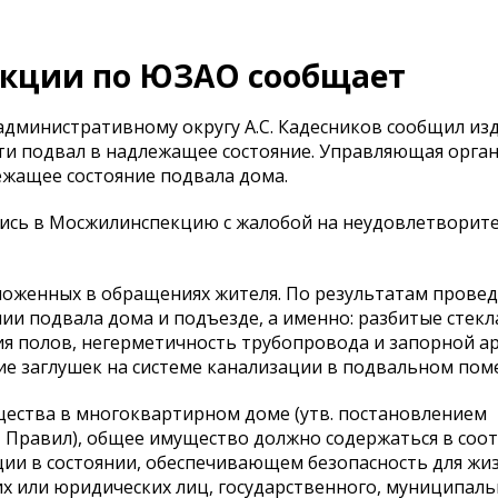
кции по ЮЗАО сообщает
министративному округу А.С. Кадесников сообщил изд
и подвал в надлежащее состояние. Управляющая орган
жащее состояние подвала дома.
ились в Мосжилинспекцию с жалобой на неудовлетворит
ложенных в обращениях жителя. По результатам прове
и подвала дома и подъезде, а именно: разбитые стекл
ия полов, негерметичность трубопровода и запорной а
вие заглушек на системе канализации в подвальном по
ущества в многоквартирном доме (утв. постановлением
е - Правил), общее имущество должно содержаться в соо
ии в состоянии, обеспечивающем безопасность для жи
х или юридических лиц, государственного, муниципаль