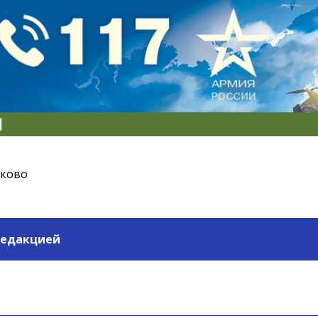
ьково
редакцией