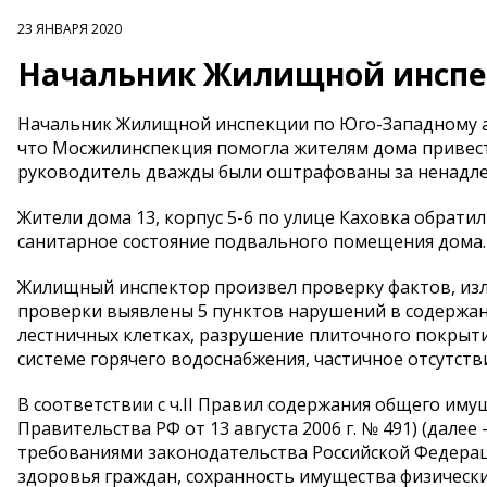
23 ЯНВАРЯ 2020
Начальник Жилищной инспе
Начальник Жилищной инспекции по Юго-Западному ад
что Мосжилинспекция помогла жителям дома привест
руководитель дважды были оштрафованы за ненадле
Жители дома 13, корпус 5-6 по улице Каховка обрат
санитарное состояние подвального помещения дома.
Жилищный инспектор произвел проверку фактов, из
проверки выявлены 5 пунктов нарушений в содержани
лестничных клетках, разрушение плиточного покрыт
системе горячего водоснабжения, частичное отсутст
В соответствии с ч.II Правил содержания общего им
Правительства РФ от 13 августа 2006 г. № 491) (дале
требованиями законодательства Российской Федерац
здоровья граждан, сохранность имущества физически