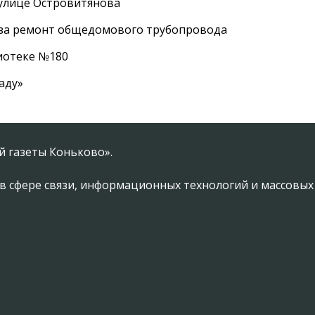
 улице Островитянова
а за ремонт общедомового трубопровода
лиотеке №180
аду»
 газеты Коньково».
в сфере связи, информационных технологий и массовы