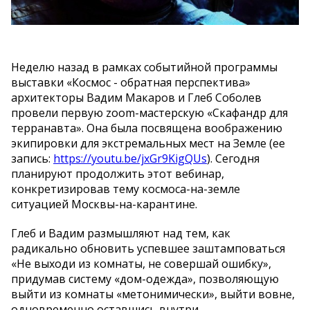
Неделю назад в рамках событийной программы
выставки «Космос - обратная перспектива»
архитекторы Вадим Макаров и Глеб Соболев
провели первую zoom-мастерскую «Скафандр для
терранавта». Она была посвящена воображению
экипировки для экстремальных мест на Земле (ее
запись:
https://youtu.be/jxGr9KigQUs
). Сегодня
планируют продолжить этот вебинар,
конкретизировав тему космоса-на-земле
ситуацией Москвы-на-карантине.
Глеб и Вадим размышляют над тем, как
радикально обновить успевшее заштамповаться
«Не выходи из комнаты, не совершай ошибку»,
придумав систему «дом-одежда», позволяющую
выйти из комнаты «метонимически», выйти вовне,
одновременно оставшись внутри.