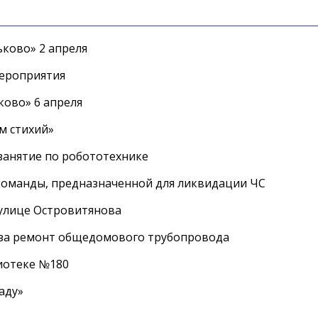
ково» 2 апреля
мероприятия
ково» 6 апреля
м стихий»
занятие по робототехнике
оманды, предназначенной для ликвидации ЧС
 улице Островитянова
а за ремонт общедомового трубопровода
лиотеке №180
аду»