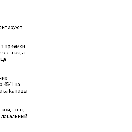
монтируют
ап приемки
союзная, а
ице
чие
 45/1 на
мика Капицы
кой, стен,
, локальный