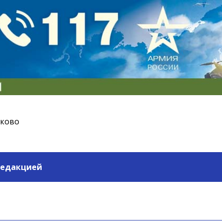
ьково
редакцией