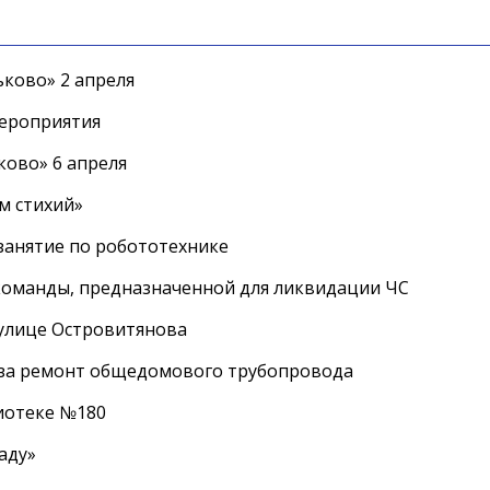
ково» 2 апреля
мероприятия
ково» 6 апреля
м стихий»
занятие по робототехнике
оманды, предназначенной для ликвидации ЧС
 улице Островитянова
а за ремонт общедомового трубопровода
лиотеке №180
аду»