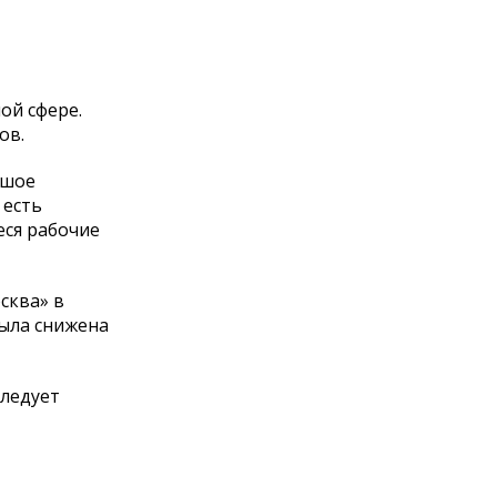
ой сфере.
ов.
ьшое
 есть
еся рабочие
сква» в
была снижена
следует