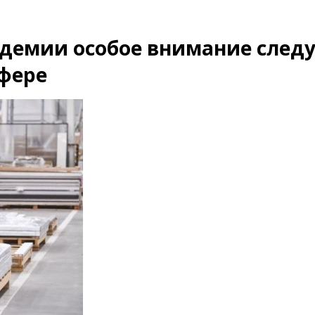
ндемии особое внимание след
сфере