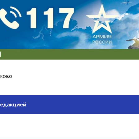
ьково
редакцией