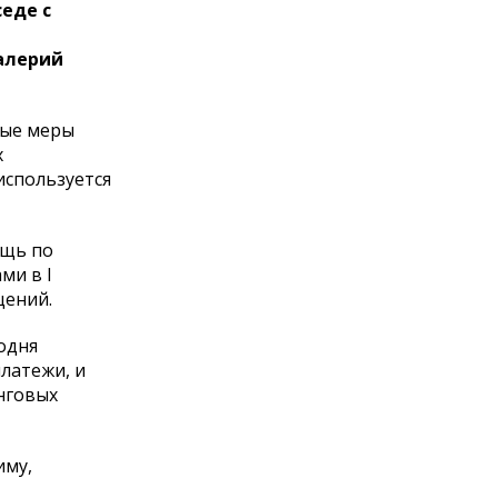
еде с
алерий
вые меры
х
используется
ощь по
ми в I
щений.
одня
латежи, и
нговых
иму,