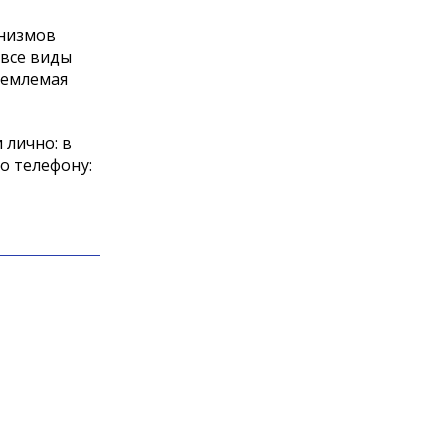
анизмов
 все виды
ъемлемая
 лично: в
о телефону: