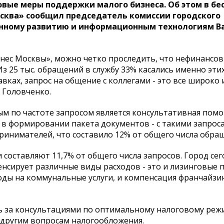
овые меры поддержки малого бизнеса. Об этом в бес
сква» сообщил председатель комиссии городского
онному развитию и информационным технологиям В
знес Москвы», можно четко проследить, что нефинансо
з 25 тыс. обращений в службу 33% касались именно эти
вках, запрос на общение с коллегами - это все широко 
 Головченко.
ым по частоте запросом является консультативная пом
в формировании пакета документов - с такими запроса
ринимателей, что составило 12% от общего числа обра
оставляют 11,7% от общего числа запросов. Город сег
нсирует различные виды расходов - это и лизинговые п
ходы на коммунальные услуги, и компенсация франчайзи
 за консультациями по оптимальному налоговому реж
другим вопросам налогообложения.