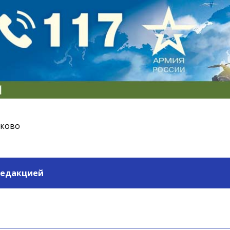
ьково
редакцией