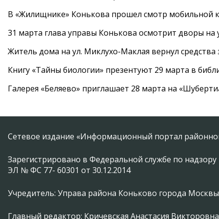
В «Жилищнике» Конькова прошел смотр мобильной к
31 марта глава управы Конькова осмотрит дворы на
Житель дома на ул. Миклухо-Маклая вернул средств
Книгу «Тайны биологии» презентуют 29 марта в биб
Галерея «Беляево» приглашает 28 марта на «Шуберти
Сетевое издание «Информационный портал районной
Зарегистрировано в Федеральной службе по надзору 
ЭЛ № ФС 77- 60301 от 30.12.2014
Учредитель: Управа района Коньково города Москвы
Главный редактор: Кричевская Анастасия Викторовна