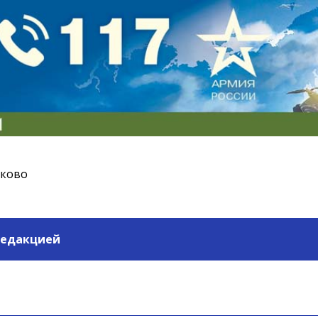
ьково
редакцией