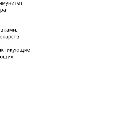
иммунитет
ра
овками,
екарств.
рактикующие
ующих