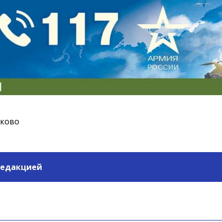
ьково
редакцией