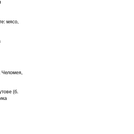
и
е: мясо,
а
а Челомея,
тове (б.
ика