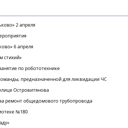
ково» 2 апреля
мероприятия
ково» 6 апреля
м стихий»
занятие по робототехнике
оманды, предназначенной для ликвидации ЧС
 улице Островитянова
а за ремонт общедомового трубопровода
лиотеке №180
аду»