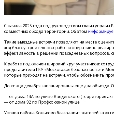
С начала 2025 года под руководством главы управы 
совместных обхода территории. Об этом
информируе
Такие выездные встречи позволяют на месте оценит
ход благоустроительных работ и оперативно реагиро
эффективность в решении повседневных вопросов, с
К работе подключен широкий круг участников: сотр
представители ГКУ «Московская безопасность» и Мо
которые приходят на встречи, чтобы обозначить про
До конца декабря запланированы еще два объезда. 
— от дома 13А по улице Введенского (территория ак
— от дома 92 по Профсоюзной улице.
Управа района Коньково благодарит жителей за акт