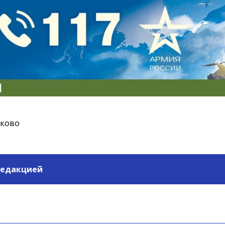
ьково
редакцией