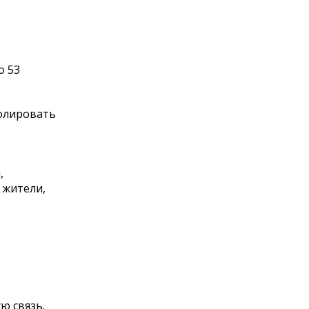
о 53
ролировать
,
 жители,
ю связь.