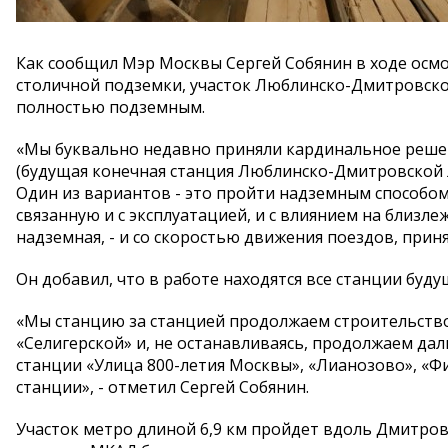
Как сообщил Мэр Москвы Сергей Собянин в ходе осм
столичной подземки, участок Люблинско-Дмитровско
полностью подземным.
«Мы буквально недавно приняли кардинальное реше
(будущая конечная станция Люблинско-Дмитровской л
Один из вариантов - это пройти надземным способом
связанную и с эксплуатацией, и с влиянием на близле
надземная, - и со скоростью движения поездов, приня
Он добавил, что в работе находятся все станции буду
«Мы станцию за станцией продолжаем строительств
«Селигерской» и, не останавливаясь, продолжаем дал
станции «Улица 800-летия Москвы», «Лианозово», «Ф
станции», - отметил Сергей Собянин.
Участок метро длиной 6,9 км пройдет вдоль Дмитров