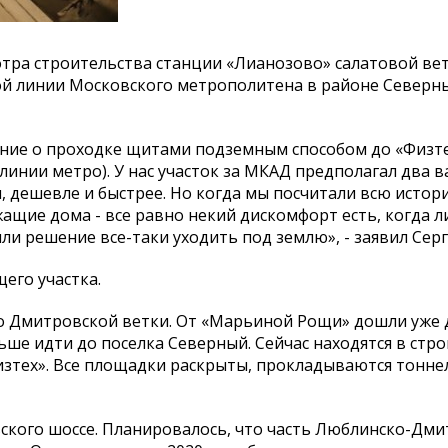
отра строительства станции «Лианозово» салатовой ве
й линии Московского метрополитена в районе Северн
ние о проходке щитами подземным способом до «Физт
инии метро). У нас участок за МКАД предполагал два в
, дешевле и быстрее. Но когда мы посчитали всю истор
жащие дома - все равно некий дискомфорт есть, когда л
ли решение все-таки уходить под землю», - заявил Серг
щего участка.
о Дмитровской ветки. От «Марьиной Рощи» дошли уже 
ьше идти до поселка Северный. Сейчас находятся в стро
изтех». Все площадки раскрыты, прокладываются тоннел
ского шоссе. Планировалось, что часть Люблинско-Дм