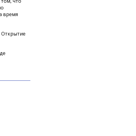
 том, что
по
а время
. Открытие
де