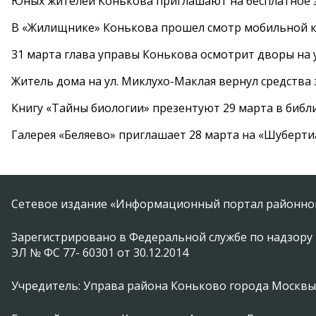
Юных жителей Конькова приглашают на бесплатное 
В «Жилищнике» Конькова прошел смотр мобильной к
31 марта глава управы Конькова осмотрит дворы на
Житель дома на ул. Миклухо-Маклая вернул средств
Книгу «Тайны биологии» презентуют 29 марта в биб
Галерея «Беляево» приглашает 28 марта на «Шуберти
Сетевое издание «Информационный портал районной
Зарегистрировано в Федеральной службе по надзору 
ЭЛ № ФС 77- 60301 от 30.12.2014
Учредитель: Управа района Коньково города Москвы