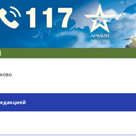
ьково
редакцией