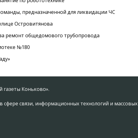
занятие по робототехнике
оманды, предназначенной для ликвидации ЧС
 улице Островитянова
а за ремонт общедомового трубопровода
лиотеке №180
аду»
 газеты Коньково».
в сфере связи, информационных технологий и массовы