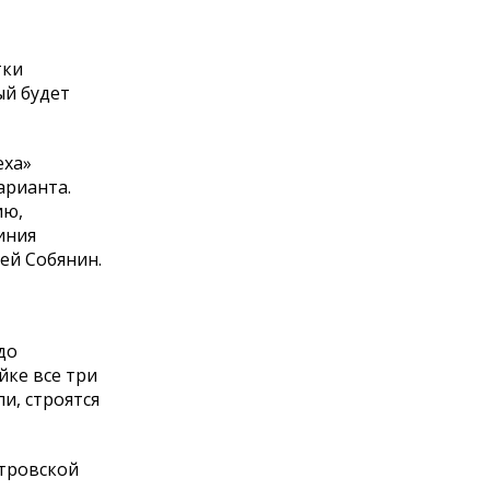
тки
ый будет
еха»
арианта.
ию,
иния
ей Собянин.
до
йке все три
и, строятся
итровской