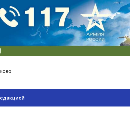
ьково
редакцией