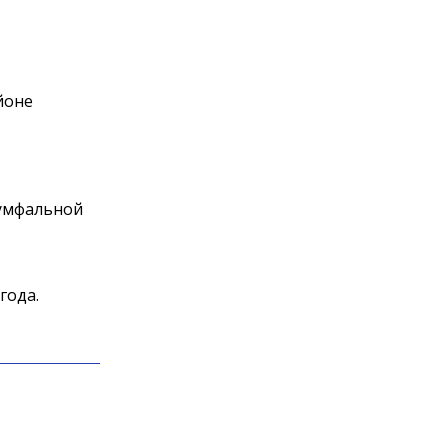
йоне
иумфальной
года.