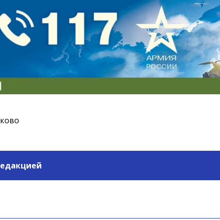
ьково
редакцией