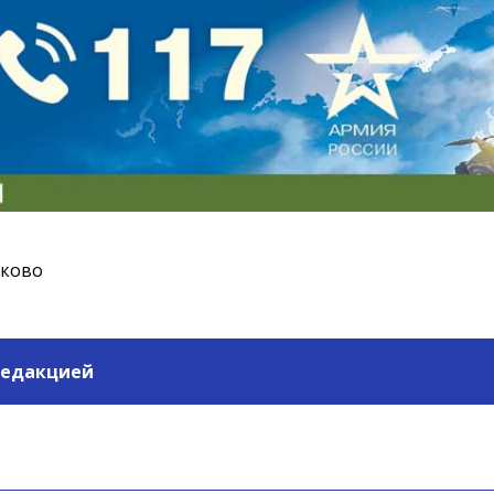
ьково
редакцией