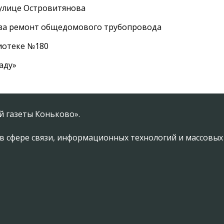
 улице Островитянова
а за ремонт общедомового трубопровода
лиотеке №180
аду»
 газеты Коньково».
в сфере связи, информационных технологий и массовы