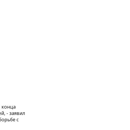
о конца
й, - заявил
борьбе с