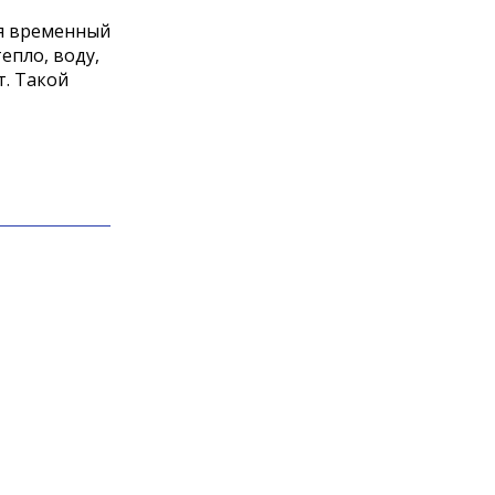
ся временный
епло, воду,
т. Такой