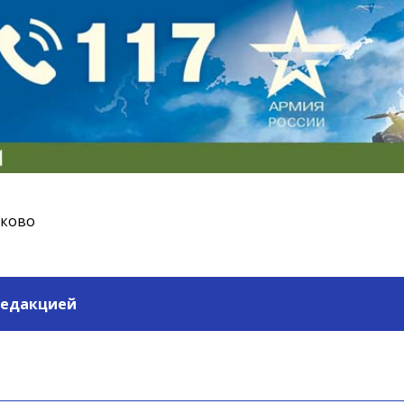
ьково
редакцией