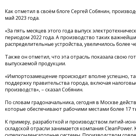
Как отметил в своём блоге Сергей Собянин, произво
май 2023 года.
«За пять месяцев этого года выпуск электротехничес
периодом 2022 года. А производство таких важнейши
распределительные устройства, увеличилось более чем
Также он отметил, что эта отрасль показала свою г
выпускаемой продукции.
«Импортозамещение происходит вполне успешно, так
поддержку правительства города, включая налогов
производств», – сказал Собянин.
По словам градоначальника, сегодня в Москве дейст
которые обеспечивают рабочими местами более 17 ты
К примеру, разработкой и производством литий-ион
складской отрасли занимается компания CleanPower
суперконденсаторные системы. Производством совре