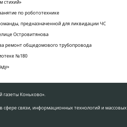
м стихий»
занятие по робототехнике
оманды, предназначенной для ликвидации ЧС
 улице Островитянова
а за ремонт общедомового трубопровода
лиотеке №180
аду»
 газеты Коньково».
в сфере связи, информационных технологий и массовы