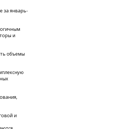
е за январь-
алогичным
аторы и
ить объемы
омплексную
нных
ования,
говой и
аются