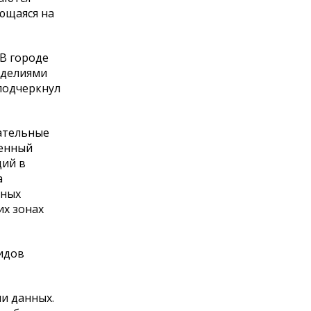
ющаяся на
В городе
зделиями
подчеркнул
ательные
ленный
ций в
а
нных
их зонах
видов
чи данных.