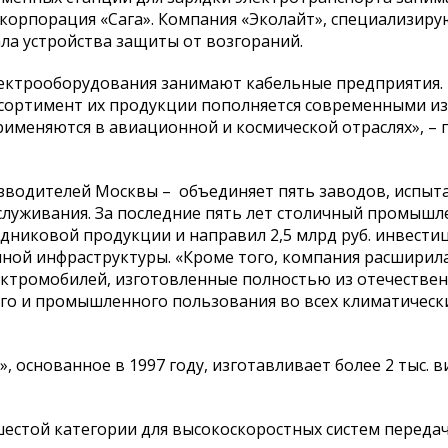
 корпорация «Сага». Компания «Эколайт», специализиру
ла устройства защиты от возгораний.
лектрооборудования занимают кабельные предприятия. 
ассортимент их продукции пополняется современными и
рименяются в авиационной и космической отраслях», – 
зводителей Москвы – объединяет пять заводов, испыт
бслуживания. За последние пять лет столичный промыш
одниковой продукции и направил 2,5 млрд руб. инвести
ой инфраструктуры. «Кроме того, компания расширил
лектромобилей, изготовленные полностью из отечестве
го и промышленного пользования во всех климатическ
основанное в 1997 году, изготавливает более 2 тыс. 
шестой категории для высокоскоростных систем переда