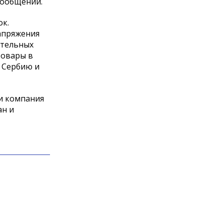
сообщении.
ок.
апряжения
ительных
товары в
, Сербию и
и компания
ан и