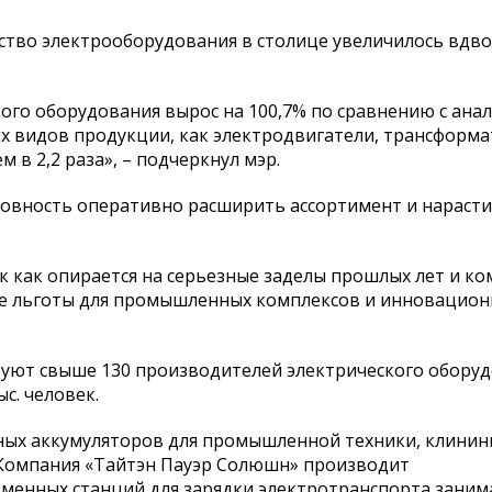
дство электрооборудования в столице увеличилось вдво
кого оборудования вырос на 100,7% по сравнению с ан
х видов продукции, как электродвигатели, трансформ
 в 2,2 раза», – подчеркнул мэр.
отовность оперативно расширить ассортимент и нараст
 как опирается на серьезные заделы прошлых лет и к
ые льготы для промышленных комплексов и инновацио
вуют свыше 130 производителей электрического оборуд
с. человек.
ных аккумуляторов для промышленной техники, клинин
. Компания «Тайтэн Пауэр Солюшн» производит
менных станций для зарядки электротранспорта заним