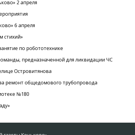
ково» 2 апреля
мероприятия
ково» 6 апреля
м стихий»
занятие по робототехнике
оманды, предназначенной для ликвидации ЧС
 улице Островитянова
а за ремонт общедомового трубопровода
лиотеке №180
аду»