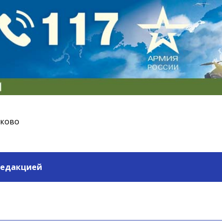
ьково
редакцией