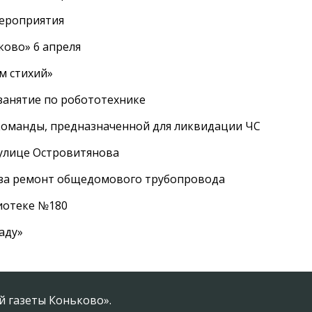
мероприятия
ково» 6 апреля
м стихий»
занятие по робототехнике
оманды, предназначенной для ликвидации ЧС
 улице Островитянова
а за ремонт общедомового трубопровода
лиотеке №180
аду»
 газеты Коньково».