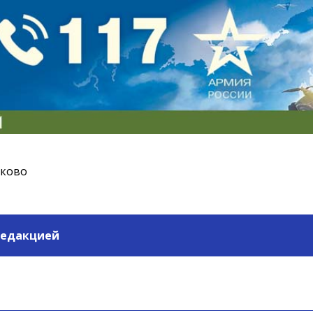
ьково
редакцией