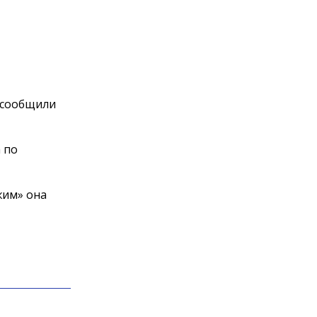
 сообщили
 по
жим» она