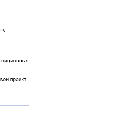
та,
позиционных
свой проект