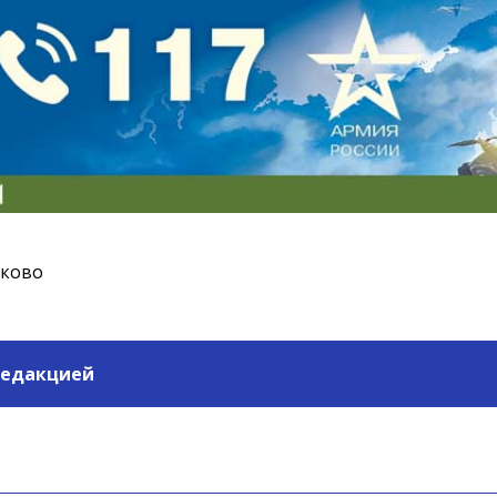
ьково
редакцией