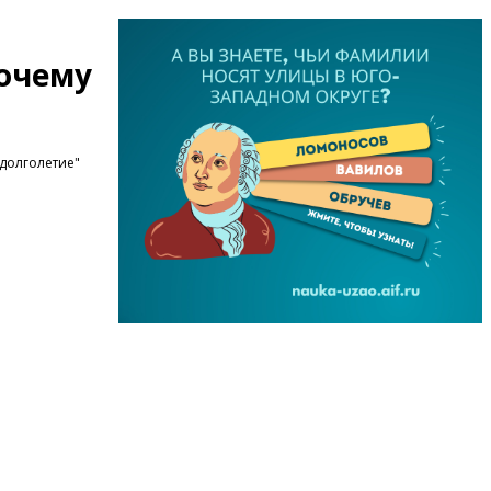
почему
долголетие"