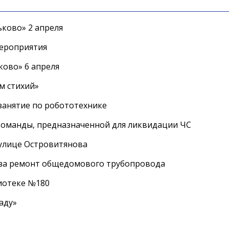
ково» 2 апреля
мероприятия
ково» 6 апреля
м стихий»
занятие по робототехнике
оманды, предназначенной для ликвидации ЧС
 улице Островитянова
а за ремонт общедомового трубопровода
лиотеке №180
аду»