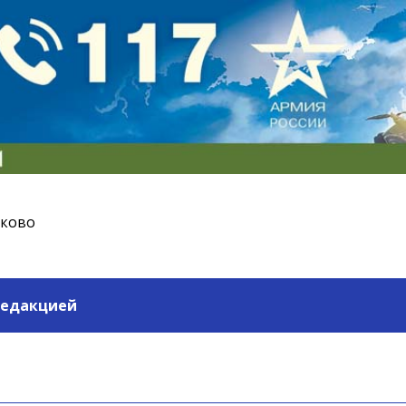
ьково
редакцией