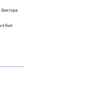
» Виктора
ы я был