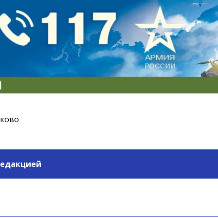
ьково
редакцией