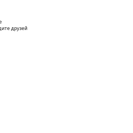
е
дите друзей