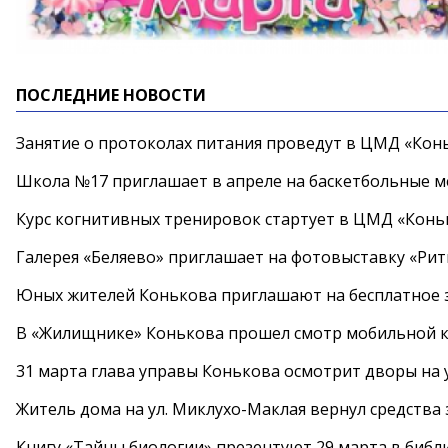
ПОСЛЕДНИЕ НОВОСТИ
Занятие о протоколах питания проведут в ЦМД «Конь
Школа №17 приглашает в апреле на баскетбольные 
Курс когнитивных тренировок стартует в ЦМД «Конь
Галерея «Беляево» приглашает на фотовыставку «Рит
Юных жителей Конькова приглашают на бесплатное 
В «Жилищнике» Конькова прошел смотр мобильной к
31 марта глава управы Конькова осмотрит дворы на
Житель дома на ул. Миклухо-Маклая вернул средств
Книгу «Тайны биологии» презентуют 29 марта в биб