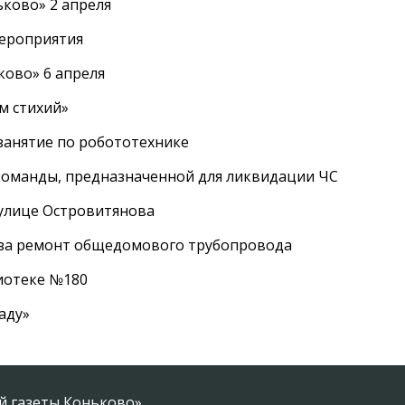
ково» 2 апреля
мероприятия
ково» 6 апреля
м стихий»
занятие по робототехнике
оманды, предназначенной для ликвидации ЧС
 улице Островитянова
а за ремонт общедомового трубопровода
лиотеке №180
аду»
 газеты Коньково».