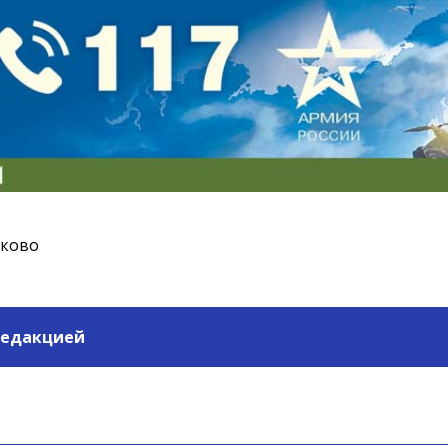
ьково
редакцией