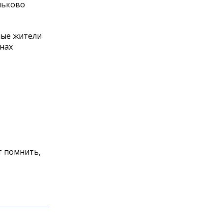
ньково
ные жители
нах
.
т помнить,