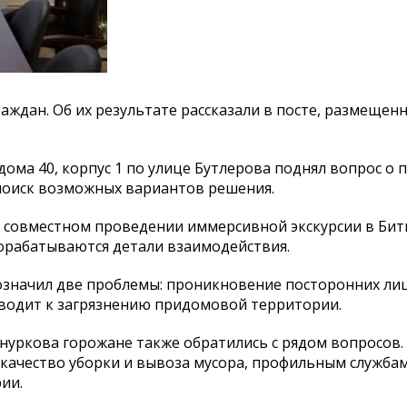
ждан. Об их результате рассказали в посте, размещен
ома 40, корпус 1 по улице Бутлерова поднял вопрос о 
 поиск возможных вариантов решения.
о совместном проведении иммерсивной экскурсии в Би
рорабатываются детали взаимодействия.
бозначил две проблемы: проникновение посторонних ли
иводит к загрязнению придомовой территории.
Шнуркова горожане также обратились с рядом вопросов
 качество уборки и вывоза мусора, профильным служба
ии.