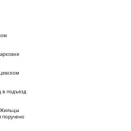
ном
парковке
тцевском
ц в подъезд
. Жильцы
м поручено