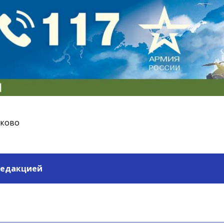
ьково
редакцией