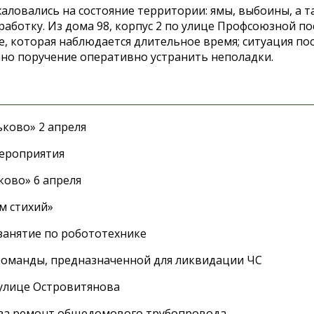
ловались на состояние территории: ямы, выбоины, а т
работку. Из дома 98, корпус 2 по улице Профсоюзной п
, которая наблюдается длительное время; ситуация по
но поручение оперативно устранить неполадки.
ково» 2 апреля
мероприятия
ково» 6 апреля
м стихий»
занятие по робототехнике
оманды, предназначенной для ликвидации ЧС
 улице Островитянова
а за ремонт общедомового трубопровода