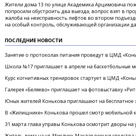
Жители дома 13 по улице Академика Арцимовича пожа
попросили обустроить два выезда, вопрос взят в про
жалоба на неисправность лифтов во втором подъезде
на особый контроль, обслуживающей организации да
ПОСЛЕДНИЕ НОВОСТИ
Занятие о протоколах питания проведут в ЦМД «Конь
Школа №17 приглашает в апреле на баскетбольные 
Курс когнитивных тренировок стартует в ЦМД «Конь
Галерея «Беляево» приглашает на фотовыставку «Рит
Юных жителей Конькова приглашают на бесплатное 
В «Жилищнике» Конькова прошел смотр мобильной к
31 марта глава управы Конькова осмотрит дворы на
Житель дома на ул. Миклухо-Маклая вернул средств