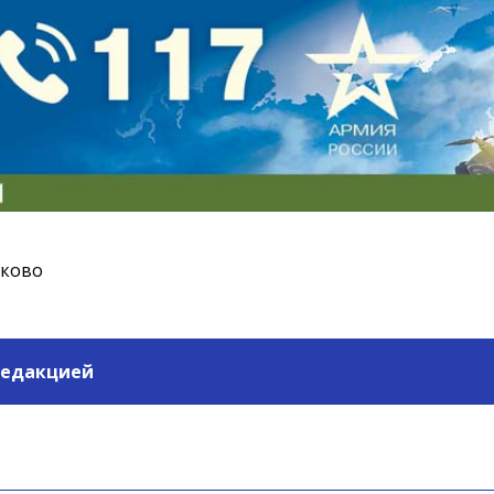
ьково
редакцией