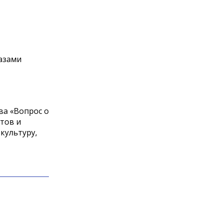
азами
ва «Вопрос о
стов и
культуру,