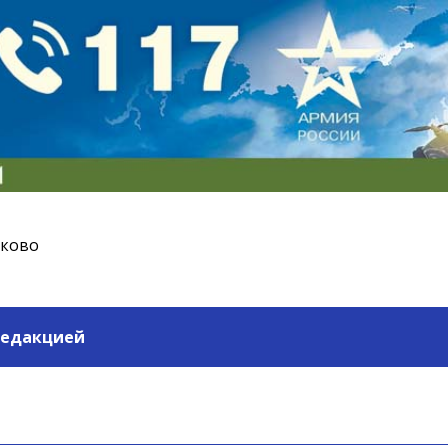
ьково
редакцией