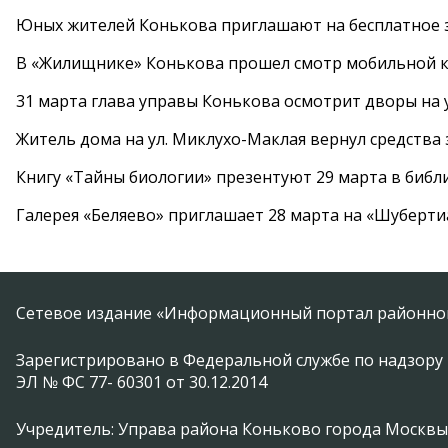
Юных жителей Конькова приглашают на бесплатное 
В «Жилищнике» Конькова прошел смотр мобильной к
31 марта глава управы Конькова осмотрит дворы на
Житель дома на ул. Миклухо-Маклая вернул средств
Книгу «Тайны биологии» презентуют 29 марта в биб
Галерея «Беляево» приглашает 28 марта на «Шуберти
Сетевое издание «Информационный портал районной
Зарегистрировано в Федеральной службе по надзору 
ЭЛ № ФС 77- 60301 от 30.12.2014
Учредитель: Управа района Коньково города Москвы