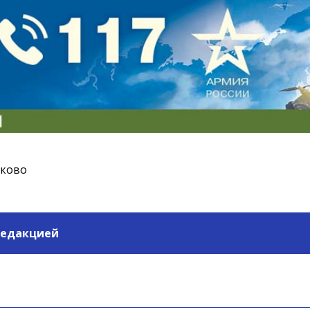
ьково
редакцией