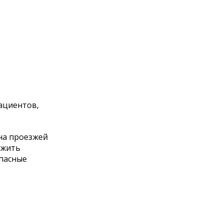
ациентов,
 на проезжей
ожить
опасные