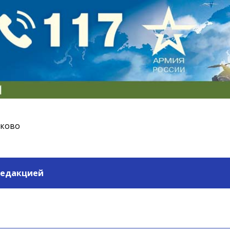
ьково
редакцией