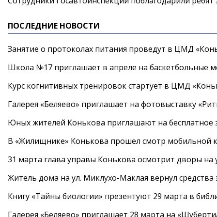
Сотрудники Госавтоинспекции поблагодарили ребят з
ПОСЛЕДНИЕ НОВОСТИ
Занятие о протоколах питания проведут в ЦМД «Конь
Школа №17 приглашает в апреле на баскетбольные 
Курс когнитивных тренировок стартует в ЦМД «Конь
Галерея «Беляево» приглашает на фотовыставку «Рит
Юных жителей Конькова приглашают на бесплатное 
В «Жилищнике» Конькова прошел смотр мобильной к
31 марта глава управы Конькова осмотрит дворы на
Житель дома на ул. Миклухо-Маклая вернул средств
Книгу «Тайны биологии» презентуют 29 марта в биб
Галерея «Беляево» приглашает 28 марта на «Шуберти