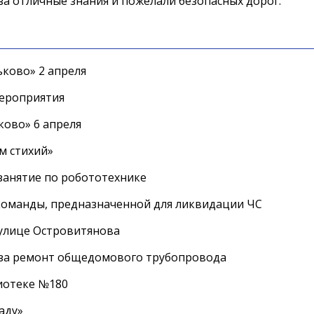
а отличные знания и пожелали безопасных дорог.
ково» 2 апреля
мероприятия
ково» 6 апреля
м стихий»
занятие по робототехнике
оманды, предназначенной для ликвидации ЧС
 улице Островитянова
а за ремонт общедомового трубопровода
лиотеке №180
аду»