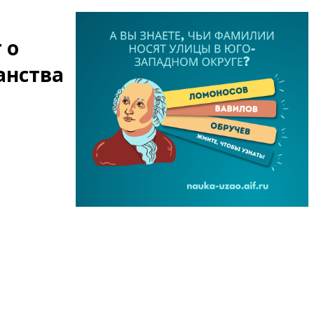
 о
анства