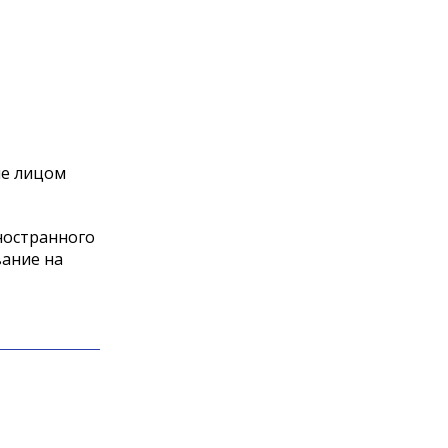
ие лицом
ностранного
вание на