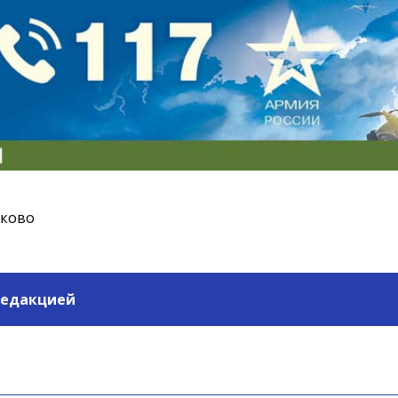
ьково
редакцией