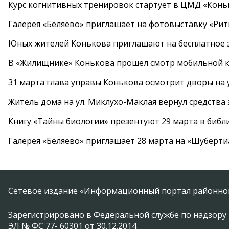
Курс когнитивных тренировок стартует в ЦМД «Конь
Галерея «Беляево» приглашает на фотовыставку «Рит
Юных жителей Конькова приглашают на бесплатное 
В «Жилищнике» Конькова прошел смотр мобильной к
31 марта глава управы Конькова осмотрит дворы на
Житель дома на ул. Миклухо-Маклая вернул средств
Книгу «Тайны биологии» презентуют 29 марта в биб
Галерея «Беляево» приглашает 28 марта на «Шуберти
Сетевое издание «Информационный портал районной
Зарегистрировано в Федеральной службе по надзору 
ЭЛ № ФС 77- 60301 от 30.12.2014