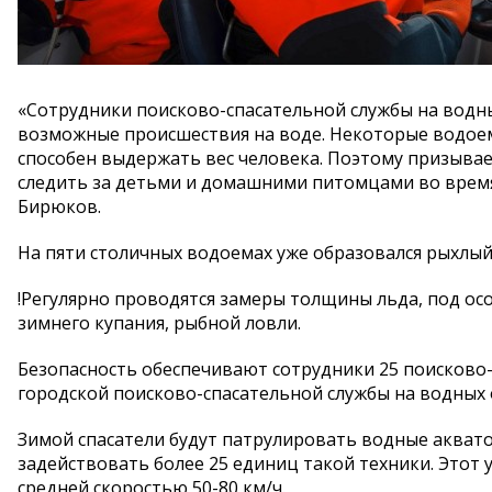
«Сотрудники поисково-спасательной службы на водн
возможные происшествия на воде. Некоторые водоем
способен выдержать вес человека. Поэтому призывае
следить за детьми и домашними питомцами во время
Бирюков.
На пяти столичных водоемах уже образовался рыхлы
!Регулярно проводятся замеры толщины льда, под ос
зимнего купания, рыбной ловли.
Безопасность обеспечивают сотрудники 25 поисково
городской поисково-спасательной службы на водных 
Зимой спасатели будут патрулировать водные аквато
задействовать более 25 единиц такой техники. Этот 
средней скоростью 50-80 км/ч.