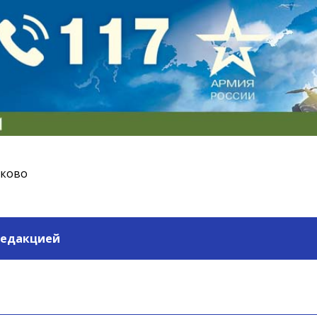
ьково
редакцией