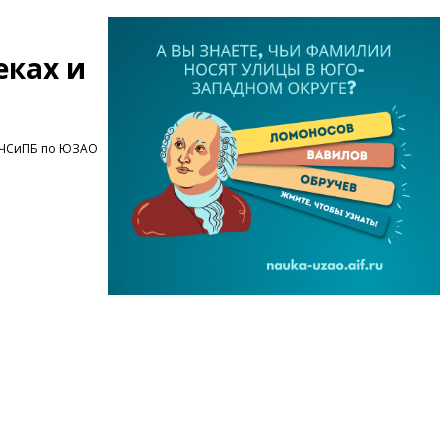
еках и
ОЧСиПБ по ЮЗАО