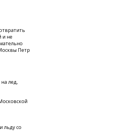
дотвратить
 и не
имательно
 Москвы Петр
на лед,
 Московской
и льду со