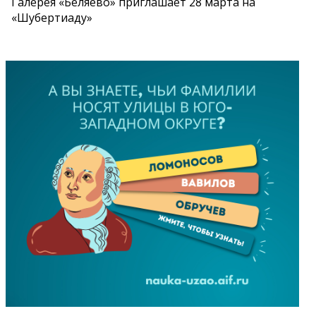
Галерея «Беляево» приглашает 28 марта на
«Шубертиаду»