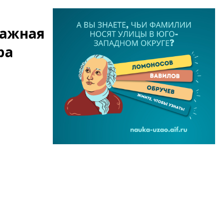
важная
ра