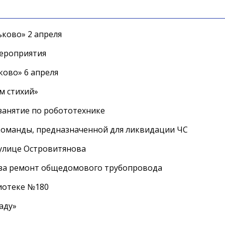
ково» 2 апреля
мероприятия
ково» 6 апреля
м стихий»
занятие по робототехнике
оманды, предназначенной для ликвидации ЧС
 улице Островитянова
а за ремонт общедомового трубопровода
лиотеке №180
аду»