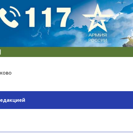
ьково
редакцией