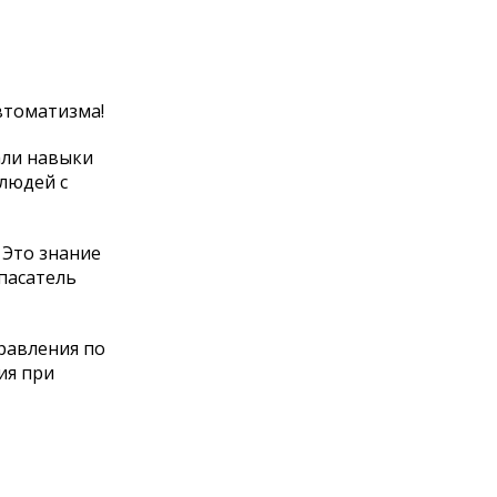
втоматизма!
али навыки
людей с
 Это знание
пасатель
равления по
ия при