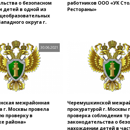
льства о безопасном
работников ООО «УК Ст
 детей в одной из
Рестораны»
бщеобразовательных
ападного округа г.
30.06.2021
нская межрайонная
Черемушкинской межра
а г. Москвы провела
прокуратурой г. Москвы
ю проверку в
проверка соблюдения т
е района»
законодательства о без
нахождении детей в час