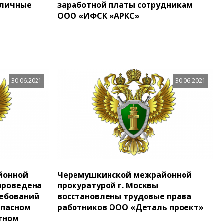
оличные
заработной платы сотрудникам
ООО «ИФСК «АРКС»
30.06.2021
30.06.2021
йонной
Черемушкинской межрайонной
 проведена
прокуратурой г. Москвы
ребований
восстановлены трудовые права
опасном
работников ООО «Деталь проект»
тном