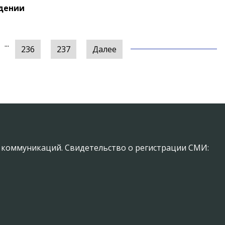
дении
...
236
237
Далее
х коммуникаций. Свидетельство о регистрации СМИ: