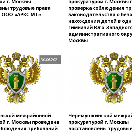
ой г. Москвы
прокуратурой г. Москвы
ены трудовые права
проверка соблюдения т
 ООО «АРКС МТ»
законодательства о без
нахождении детей в одн
гимназий Юго-Западног
административного округ
Москвы
30.06.2021
нской межрайонной
Черемушкинской межра
ой г. Москвы проведена
прокуратурой г. Москвы
облюдения требований
восстановлены трудовые