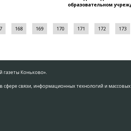
образовательном учреж
7
168
169
170
171
172
173
 газеты Коньково».
в сфере связи, информационных технологий и массовы