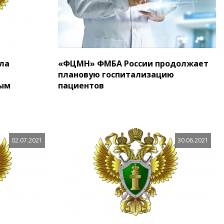
ла
«ФЦМН» ФМБА России продолжает
плановую госпитализацию
ым
пациентов
02.07.2021
30.06.2021