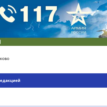
ьково
редакцией