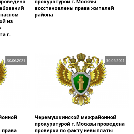
 проведена
прокуратурой г. Москвы
ребований
восстановлены права жителей
опасном
района
ой из
о
а г.
30.06.2021
30.06.2021
йонной
Черемушкинской межрайонной
прокуратурой г. Москвы проведена
 права
проверка по факту невыплаты