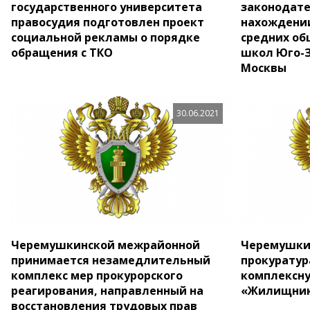
государственного университета
законодате
правосудия подготовлен проект
нахождении
социальной рекламы о порядке
средних о
обращения с ТКО
школ Юго-З
Москвы
30.06.2021
Черемушкинской межрайонной
Черемушки
принимается незамедлительный
прокуратур
комплекс мер прокурорского
комплексну
реагирования, направленный на
«Жилищник
восстановления трудовых прав