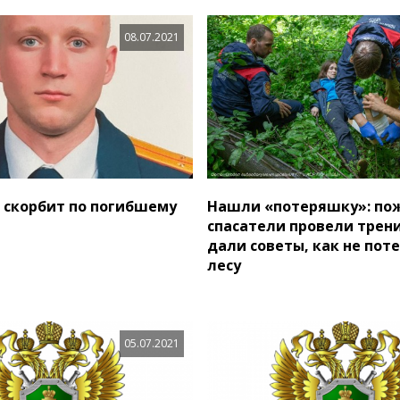
08.07.2021
 скорбит по погибшему
Нашли «потеряшку»: по
спасатели провели трен
дали советы, как не поте
лесу
05.07.2021