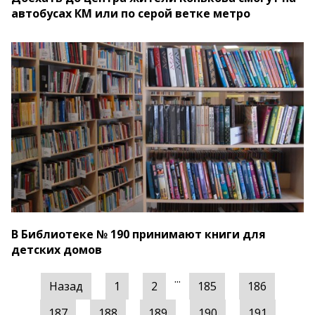
автобусах КМ или по серой ветке метро
В Библиотеке № 190 принимают книги для
детских домов
...
Назад
1
2
185
186
187
188
189
190
191